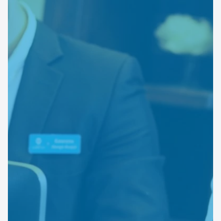
Esperienze
Settore tecnico, servizi e consulenze
Settore cultura
Settore turismo
Settore arte, artigianato
Settore riviste, blog online
Settore food
Seguici su
Cerca nel sito