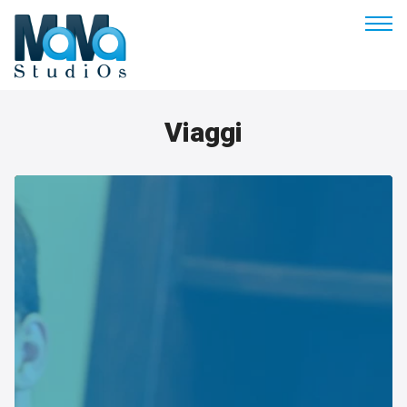
Buon pomeriggio
Viaggi
Benvenuto
Soluzioni & Costi
Servizi
Esperienze
Empowerment
Blog
Contatti
Prenota appuntamento