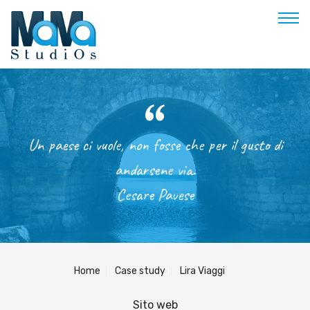
Buon pomeriggio
Benvenuto
Un paese ci vuole, non fosse che per il gusto di
Soluzioni & Costi
andarsene via.
Servizi
Cesare Pavese
Esperienze
Empowerment
Blog
Contatti
Home
Case study
Lira Viaggi
Prenota appuntamento
Sito web