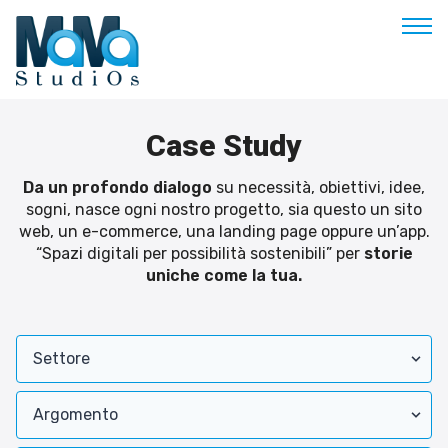
Buongiorno
Case Study
Benvenuto
Da un profondo dialogo
su necessità, obiettivi, idee,
Soluzioni & Costi
sogni, nasce ogni nostro progetto, sia questo un sito
web, un e-commerce, una landing page oppure un’app.
Servizi
“Spazi digitali per possibilità sostenibili” per
storie
uniche come la tua.
Esperienze
Empowerment
Blog
Contatti
Prenota appuntamento