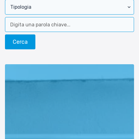
Esperienze
Settore tecnico, servizi e consulenze
Settore cultura
Settore turismo
Settore arte, artigianato
Settore riviste, blog online
Settore food
Seguici su
Cerca nel sito