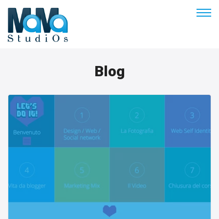
Buonasera
Blog
Benvenuto
Soluzioni & Costi
Servizi
Esperienze
Empowerment
Blog
Contatti
Prenota appuntamento