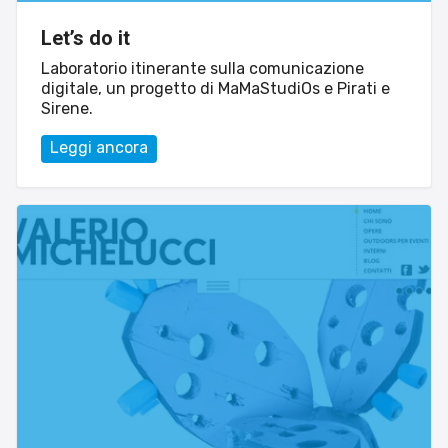
Esperienze
Let’s do it
Settore tecnico, servizi e consulenze
Laboratorio itinerante sulla comunicazione
digitale, un progetto di MaMaStudiOs e Pirati e
Settore cultura
Sirene.
Settore turismo
Leggi ancora
Settore arte, artigianato
Settore riviste, blog online
Settore food
Seguici su
Cerca nel sito