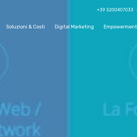
+39 3200407033
Soluzioni & Costi
Digital Marketing
Empowerment
Seguici su
Cerca nel sito