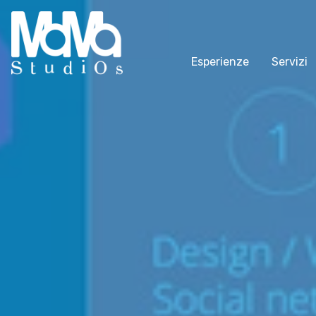
Esperienze
Servizi
Buongiorno
Esperienze
Benvenuto
Settore tecnico, servizi e
consulenze
Soluzioni & Costi
Settore cultura
Servizi
Settore turismo
Esperienze
Settore arte, artigianato
Empowerment
Settore riviste, blog online
Blog
Settore food
Contatti