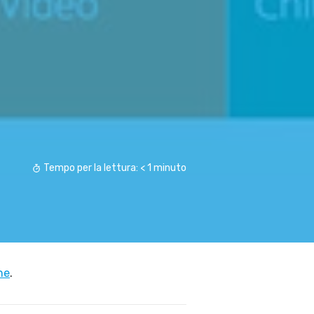
Tempo per la lettura:
< 1
minuto
ervizi e consulenze
ne
.