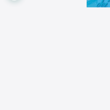
Un ot
LINK RAPID
Benvenuto i
Indirizzo:
Via di Franco, 9, 57123 Livorno, Italia
Progettare c
Telefono:
+39 3200407033