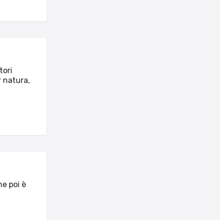
tori
r natura,
he poi è