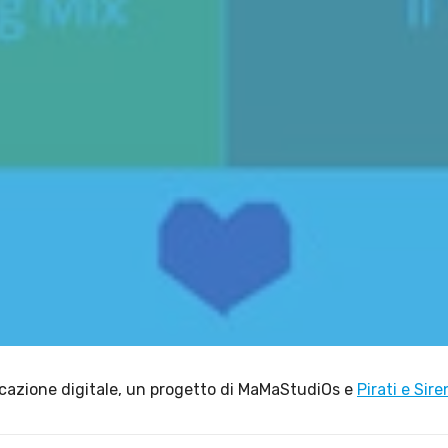
Sito web
Linvisibile
Settore tecnico, s
icazione digitale, un progetto di MaMaStudiOs e
Pirati e Sire