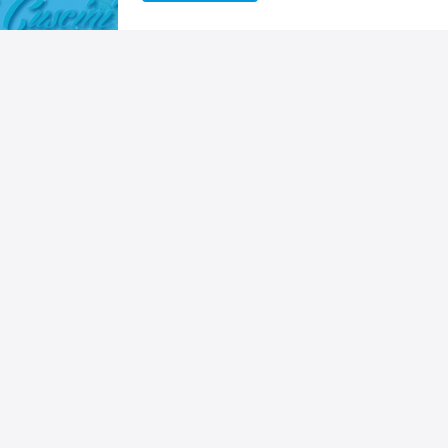
timo professionista, ama il suo lavoro e lo trasmette ai suoi c
Irene Giovannetti - consulente
I
n MaMaStudiOs
Esperienze
on passione
Servizi