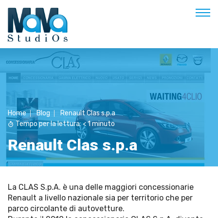
Buon pomeriggio
Benvenuto
Soluzioni & Costi
Home
Blog
Renault Clas s.p.a
Servizi
Tempo per la lettura:
< 1
minuto
Esperienze
Renault Clas s.p.a
Empowerment
Blog
La CLAS S.p.A. è una delle maggiori concessionarie
Contatti
Renault a livello nazionale sia per territorio che per
Prenota appuntamento
parco circolante di autovetture.