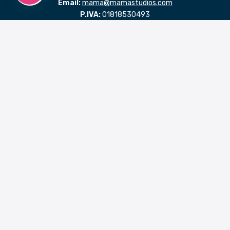
Email:
mama@mamastudios.com
P.IVA:
01818530493
Codice SDI: NDPRPTA
LINK RAPIDI
Benvenuto in MaMaStudiOs
Progettare con passione
La psicologia positiva
Il giusto approccio
Un passo alla volta
Dare forma ad un pensiero
Esperienze
Servizi
Blog
Contatti