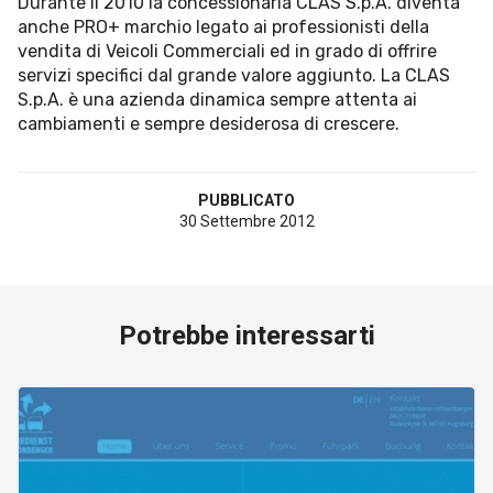
Durante il 2010 la concessionaria CLAS S.p.A. diventa
Esperienze
anche PRO+ marchio legato ai professionisti della
vendita di Veicoli Commerciali ed in grado di offrire
Settore tecnico, servizi e consulenze
servizi specifici dal grande valore aggiunto. La CLAS
S.p.A. è una azienda dinamica sempre attenta ai
Settore cultura
cambiamenti e sempre desiderosa di crescere.
Settore turismo
Settore arte, artigianato
PUBBLICATO
Settore riviste, blog online
30 Settembre 2012
Settore food
Seguici su
Potrebbe interessarti
Cerca nel sito