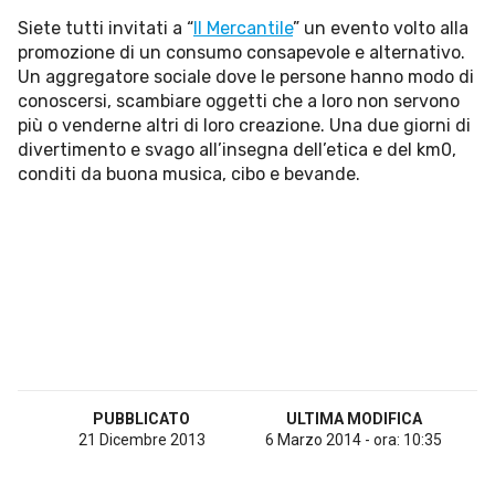
Esperienze
Siete tutti invitati a “
Il Mercantile
” un evento volto alla
promozione di un consumo consapevole e alternativo.
Settore tecnico, servizi e consulenze
Un aggregatore sociale dove le persone hanno modo di
Settore cultura
conoscersi, scambiare oggetti che a loro non servono
più o venderne altri di loro creazione. Una due giorni di
Settore turismo
divertimento e svago all’insegna dell’etica e del km0,
conditi da buona musica, cibo e bevande.
Settore arte, artigianato
Settore riviste, blog online
Settore food
Seguici su
Cerca nel sito
PUBBLICATO
ULTIMA MODIFICA
21 Dicembre 2013
6 Marzo 2014 - ora: 10:35