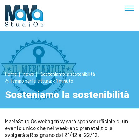
Buongiorno
Benvenuto
Soluzioni & Costi
Home
news
Sosteniamo la sostenibilità
Servizi
Tempo per la lettura:
< 1
minuto
Esperienze
Sosteniamo la sostenibilità
Empowerment
Blog
Contatti
MaMaStudiOs webagency sarà sponsor ufficiale di un
evento unico che nel week-end prenatalizio si
Prenota appuntamento
svolgerà a Rosignano dal 21/12 al 22/12.