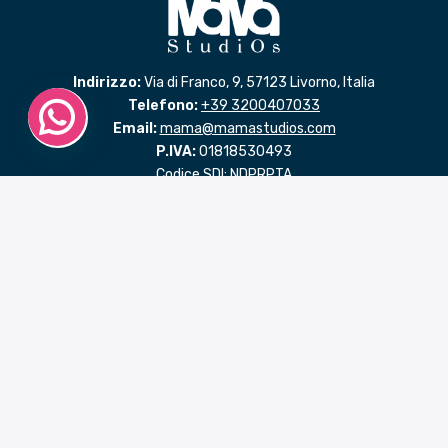
Indirizzo:
Via di Franco, 9, 57123 Livorno, Italia
Telefono:
+39 3200407033
Email:
mama@mamastudios.com
P.IVA:
01818530493
Codice SDI: NDPRPTA
LINK RAPIDI
Benvenuto in MaMaStudiOs
Progettare con passione
La psicologia positiva
Il giusto approccio
Un passo alla volta
Dare forma ad un pensiero