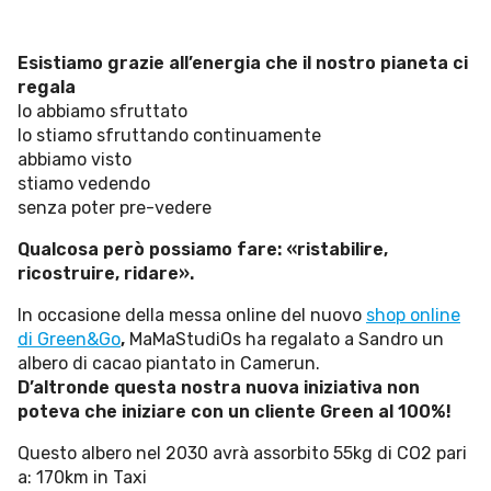
Esperienze
Settore tecnico, servizi e consulenze
Esistiamo grazie all’energia che il nostro pianeta ci
regala
Settore cultura
lo abbiamo sfruttato
lo stiamo sfruttando continuamente
Settore turismo
abbiamo visto
Settore arte, artigianato
stiamo vedendo
senza poter pre-vedere
Settore riviste, blog online
Qualcosa però possiamo fare: «ristabilire,
Settore food
ricostruire, ridare».
Seguici su
In occasione della messa online del nuovo
shop online
di Green&Go
,
MaMaStudiOs ha regalato a Sandro un
albero di cacao piantato in Camerun.
Cerca nel sito
D’altronde questa nostra nuova iniziativa non
poteva che iniziare con un cliente Green al 100%!
Questo albero nel 2030 avrà assorbito 55kg di CO2 pari
a: 170km in Taxi