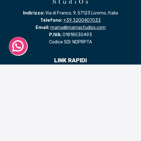
Indirizzo:
Via di Franco, 9, 57123 Livorno, Italia
Telefono:
+39 3200407033
Email:
mama@mamastudios.com
P.IVA:
01818530493
Codice SDI: NDPRPTA
LINK RAPIDI
Benvenuto in MaMaStudiOs
Progettare con passione
La psicologia positiva
Il giusto approccio
Un passo alla volta
Dare forma ad un pensiero
Esperienze