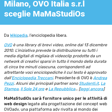
Milano, OVO Italia s.r.l
Esperienze
sceglie MaMaStudiOs
Settore tecnico, servizi e consulenze
Settore cultura
Settore turismo
Da
Wikipedia
, l’enciclopedia libera.
Settore arte, artigianato
OVO
è una library di brevi video, online dal 13 dicembre
Settore riviste, blog online
2010. L’iniziativa prevede la distribuzione su tutti i
media digitali di migliaia di videoclip prodotte da un
Settore food
network di creativi sparsi in tutto il mondo della durata
di circa tre minuti ciascuna, corrispondenti ad
Seguici su
altrettante voci enciclopediche il cui testo è approvato
dall’
Enciclopedia Treccani
.
Presidente di OVO è
Andrea
Pezzi
. Alcuni dei principali partner sono
Studenti.it
,
La
Cerca nel sito
Stampa
,
Il Sole 24 ore
e
La Repubblica
… [
leggi ancora
]
MaMaStudiOs sarà fornitore unico per le attività di
web design
legate alla progettazione del concept web
OVOadv, una piattaforma adv rivolta al mondo dei