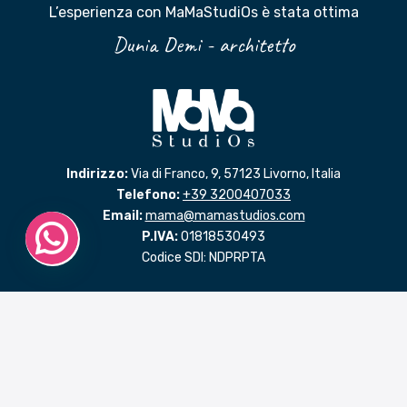
L’esperienza con MaMaStudiOs è stata ottima
Dunia Demi - architetto
Indirizzo:
Via di Franco, 9, 57123 Livorno, Italia
Telefono:
+39 3200407033
Email:
mama@mamastudios.com
P.IVA:
01818530493
Codice SDI: NDPRPTA
LINK RAPIDI
Benvenuto in MaMaStudiOs
Progettare con passione
La psicologia positiva