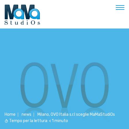
Buongiorno
Benvenuto
Soluzioni & Costi
Servizi
Esperienze
Empowerment
Blog
Contatti
Home
news
Milano, OVO Italia s.r.l sceglie MaMaStudiOs
Tempo per la lettura:
< 1
minuto
Prenota appuntamento