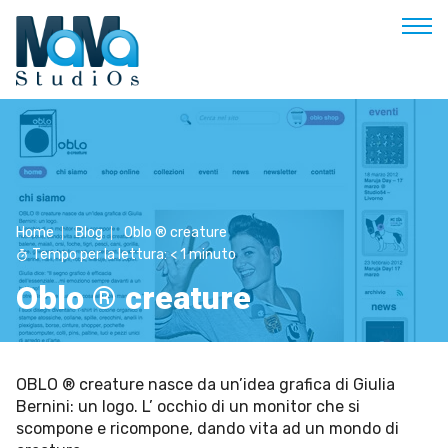
Buongiorno
Benvenuto
Soluzioni & Costi
Home
Blog
Oblo ® creature
Servizi
Tempo per la lettura:
< 1
minuto
Esperienze
Oblo ® creature
Empowerment
Blog
OBLO ® creature nasce da un’idea grafica di Giulia
Contatti
Bernini: un logo. L’ occhio di un monitor che si
Prenota appuntamento
scompone e ricompone, dando vita ad un mondo di