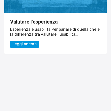
Sito web
Linvisibile
Valutare l’esperienza
Settore tecnico, servizi e consulenze
Esperienza e usabilità Per parlare di quella che è
la differenza tra valutare l’usabilità...
Leggi ancora