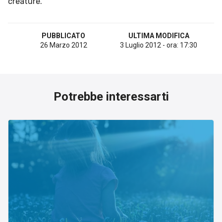
creature.
Esperienze
Settore tecnico, servizi e consulenze
PUBBLICATO
ULTIMA MODIFICA
Settore cultura
26 Marzo 2012
3 Luglio 2012 - ora: 17:30
Settore turismo
Settore arte, artigianato
Potrebbe interessarti
Settore riviste, blog online
Settore food
Seguici su
Cerca nel sito