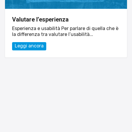
Sito web
Linvisibile
Valutare l’esperienza
Settore tecnico, servizi e consulenze
Esperienza e usabilità Per parlare di quella che è
la differenza tra valutare l’usabilità...
Leggi ancora