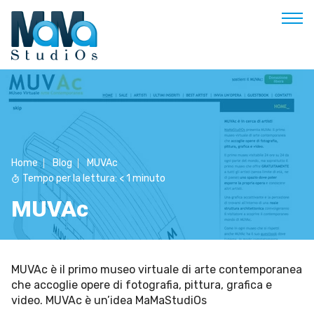
Buongiorno
Benvenuto
Soluzioni & Costi
Home
Blog
MUVAc
Servizi
Tempo per la lettura:
< 1
minuto
Esperienze
MUVAc
Empowerment
Blog
MUVAc è il primo museo virtuale di arte contemporanea
Contatti
che accoglie opere di fotografia, pittura, grafica e
Prenota appuntamento
video. MUVAc è un’idea MaMaStudiOs