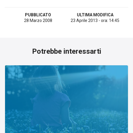
Esperienze
PUBBLICATO
ULTIMA MODIFICA
Settore tecnico, servizi e consulenze
28 Marzo 2008
23 Aprile 2013 - ora: 14:45
Settore cultura
Settore turismo
Settore arte, artigianato
Potrebbe interessarti
Settore riviste, blog online
Settore food
Seguici su
Cerca nel sito