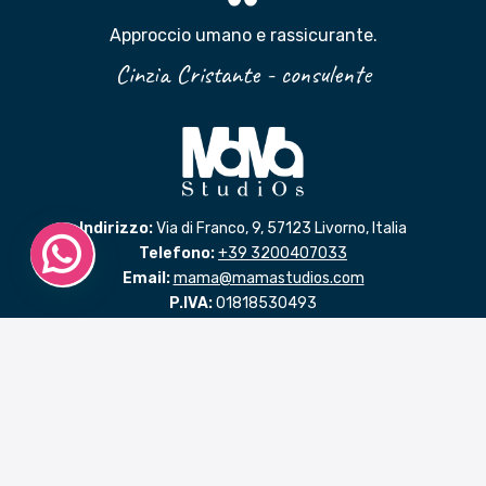
Approccio umano e rassicurante.
Cinzia Cristante - consulente
Indirizzo:
Via di Franco, 9, 57123 Livorno, Italia
Telefono:
+39 3200407033
Email:
mama@mamastudios.com
P.IVA:
01818530493
Codice SDI: NDPRPTA
LINK RAPIDI
Benvenuto in MaMaStudiOs
Progettare con passione