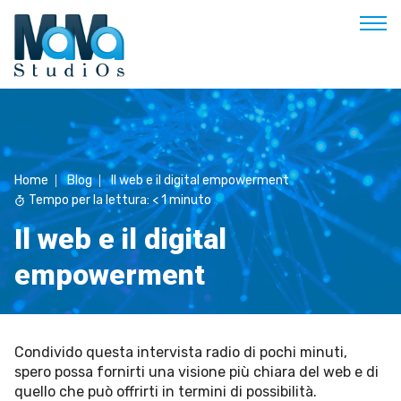
Buongiorno
Benvenuto
Home
Blog
Il web e il digital empowerment
Soluzioni & Costi
Tempo per la lettura:
< 1
minuto
Servizi
Il web e il digital
Esperienze
empowerment
Empowerment
Blog
Contatti
Condivido questa intervista radio di pochi minuti,
spero possa fornirti una visione più chiara del web e di
Prenota appuntamento
quello che può offrirti in termini di possibilità.