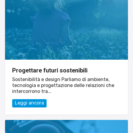
Sito web
Progettare futuri sostenibili
Linvisibile
Sostenibilità e design Parliamo di ambiente,
Settore tecnico, servizi e consulenze
tecnologia e progettazione delle relazioni che
intercorrono tra...
Leggi ancora