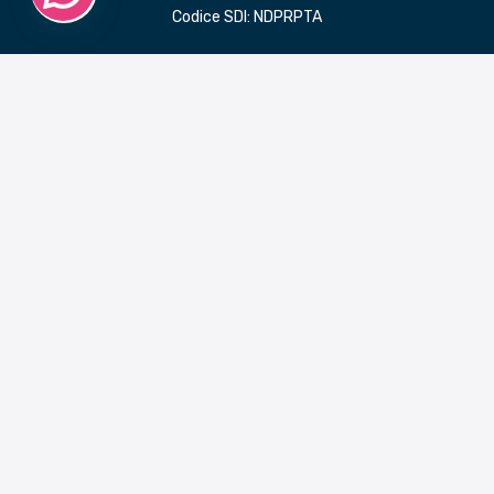
Codice SDI: NDPRPTA
LINK RAPIDI
Benvenuto in MaMaStudiOs
Progettare con passione
La psicologia positiva
Il giusto approccio
Un passo alla volta
Dare forma ad un pensiero
Esperienze
Servizi
Blog
Contatti
Accedi a Stack