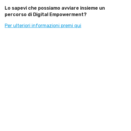
Esperienze
Lo sapevi che possiamo avviare insieme un
percorso di Digital Empowerment?
Settore tecnico, servizi e consulenze
Per ulteriori informazioni premi qui
Settore cultura
Settore turismo
Settore arte, artigianato
Settore riviste, blog online
Settore food
Seguici su
Cerca nel sito