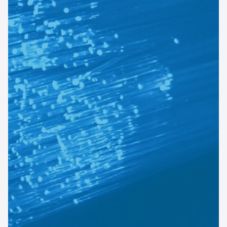
Esperienze
Settore tecnico, servizi e consulenze
Settore cultura
Settore turismo
Settore arte, artigianato
Settore riviste, blog online
Settore food
Seguici su
Cerca nel sito