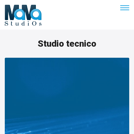
Buongiorno
Studio tecnico
Benvenuto
Soluzioni & Costi
Servizi
Esperienze
Empowerment
Blog
Contatti
Prenota appuntamento