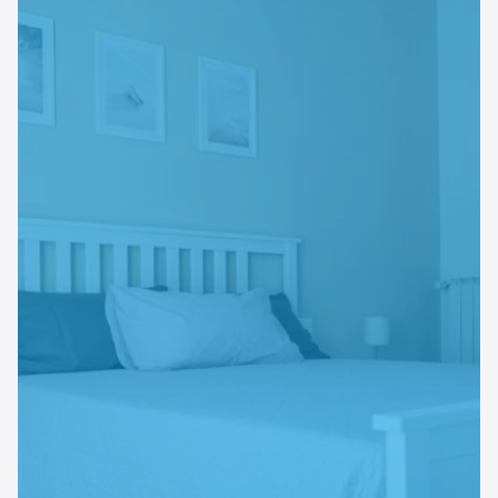
Esperienze
Settore tecnico, servizi e consulenze
Settore cultura
Settore turismo
Settore arte, artigianato
Settore riviste, blog online
Settore food
Seguici su
Cerca nel sito