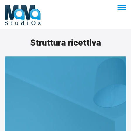
Buongiorno
Struttura ricettiva
Benvenuto
Soluzioni & Costi
Servizi
Esperienze
Empowerment
Blog
Contatti
Prenota appuntamento