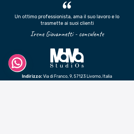
Un ottimo professionista, ama il suo lavoro e lo
trasmette ai suoi clienti
Irene Giovannetti - consulente
Indirizzo:
Via di Franco, 9, 57123 Livorno, Italia
Telefono:
+39 3200407033
Email:
mama@mamastudios.com
P.IVA:
01818530493
Codice SDI: NDPRPTA
LINK RAPIDI
Benvenuto in MaMaStudiOs