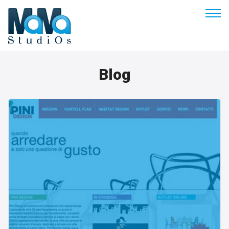
Buonasera
Blog
Benvenuto
Soluzioni & Costi
Servizi
Esperienze
Empowerment
Blog
Contatti
Prenota appuntamento