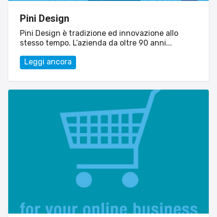
Esperienze
Pini Design
Settore tecnico, servizi e consulenze
Pini Design è tradizione ed innovazione allo
stesso tempo. L’azienda da oltre 90 anni...
Settore cultura
Settore turismo
Leggi ancora
Settore arte, artigianato
Settore riviste, blog online
Settore food
Seguici su
Cerca nel sito