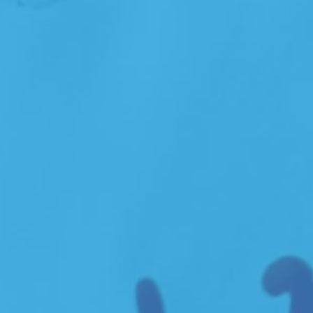
Sito web
Linvisibile
Settore tecnico, s