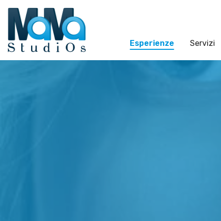
Esperienze
Servizi
Buongiorno
Esperienze
Benvenuto
Settore tecnico, servizi e
consulenze
Soluzioni & Costi
Settore cultura
Servizi
Settore turismo
Esperienze
Settore arte, artigianato
Empowerment
Settore riviste, blog online
Blog
Settore food
Contatti