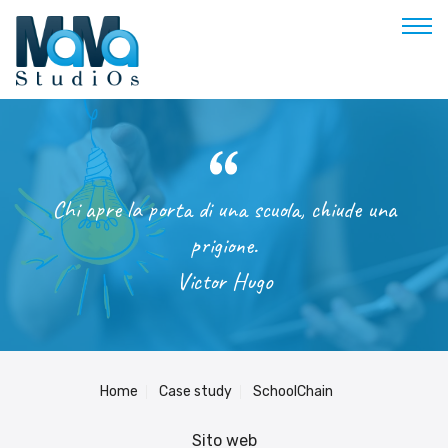
Buongiorno
Benvenuto
Chi apre la porta di una scuola, chiude una
Soluzioni & Costi
prigione.
Servizi
Victor Hugo
Esperienze
Empowerment
Blog
Contatti
Home
Case study
SchoolChain
Prenota appuntamento
Sito web