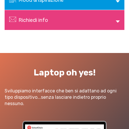
Richiedi info
Laptop oh yes!
Sito web
Linvisibile
Sviluppiamo interfacce che ben si adattano ad ogni
Settore tecnico, servizi e consulenze
tipo dispositivo...senza lasciare indietro proprio
nessuno.