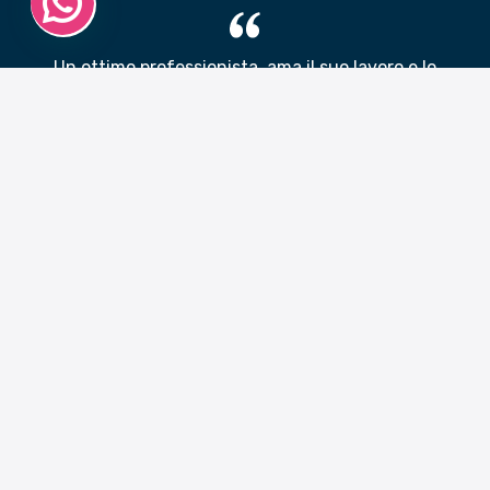
Un ottimo professionista, ama il suo lavoro e lo
trasmette ai suoi clienti
Irene Giovannetti - consulente
Indirizzo:
Via di Franco, 9, 57123 Livorno, Italia
Telefono:
+39 3200407033
Email:
mama@mamastudios.com
P.IVA:
01818530493
Codice SDI: NDPRPTA
LINK RAPIDI