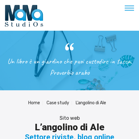
Buongiorno
Benvenuto
Un libro è un giardino che puoi custodire in tasca.
Soluzioni & Costi
Proverbio arabo
Servizi
Esperienze
Empowerment
Home
Case study
L’angolino di Ale
Blog
Sito web
Contatti
L’angolino di Ale
Prenota appuntamento
Settore riviste, blog online