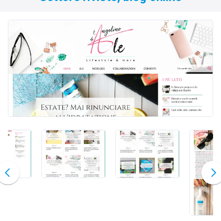
Esperienze
Settore tecnico, servizi e consulenze
Settore cultura
Settore turismo
Settore arte, artigianato
Settore riviste, blog online
Settore food
Seguici su
Cerca nel sito