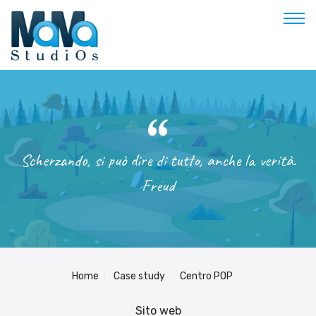
Buongiorno
Benvenuto
Soluzioni & Costi
Scherzando, si può dire di tutto, anche la verità.
Servizi
Freud
Esperienze
Empowerment
Blog
Contatti
Home
Case study
Centro POP
Prenota appuntamento
Sito web