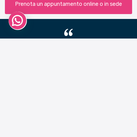
Prenota un appuntamento online o in sede
Un grazie a Matteo Mannucci per la sua professionalità
e sensibilità
.
Stefania Cappanera - presidente associazione
Indirizzo:
Via di Franco, 9, 57123 Livorno, Italia
Telefono:
+39 3200407033
Email:
mama@mamastudios.com
P.IVA:
01818530493
Codice SDI: NDPRPTA